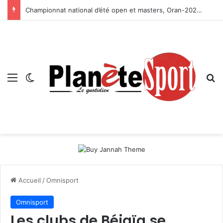
Championnat national d’été open et masters, Oran-2026 — Le CRB s’adjuge le titre
Menu
Switch skin
R
Accueil
/
Omnisport
Omnisport
Les clubs de Béjaïa se