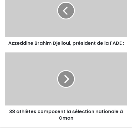
président
de
la
FADE :
Azzeddine Brahim Djelloul, président de la FADE :
38
athlètes
composent
la
sélection
nationale
à
Oman
38 athlètes composent la sélection nationale à
Oman