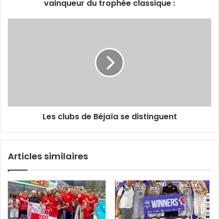
classique :
vainqueur du trophée classique :
Les
clubs
de
Béjaïa
se
distinguent
Les clubs de Béjaïa se distinguent
Articles similaires