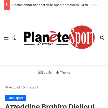
Championnat national d’été open et masters, Oran-2026 — Le CRB s’adjuge le titre
Menu
Switch skin
R
Accueil
/
Omnisport
Omnisport
Azzeddine Brahim Djelloul,