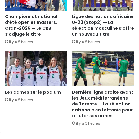
Championnat national
Ligue des nations africaine
d’été open et masters,
U-23 (Stop2) — La
Oran-2026 — Le CRB
sélection masculine s’offre
s’adjuge le titre
un nouveau titre
il y a 5 heures
il y a 5 heures
Les dames sur le podium
Dernière ligne droite avant
les Jeux méditerranéens
il y a 5 heures
de Tarente — La sélection
nationale en Lettonie pour
affûter ses armes
il y a 5 heures