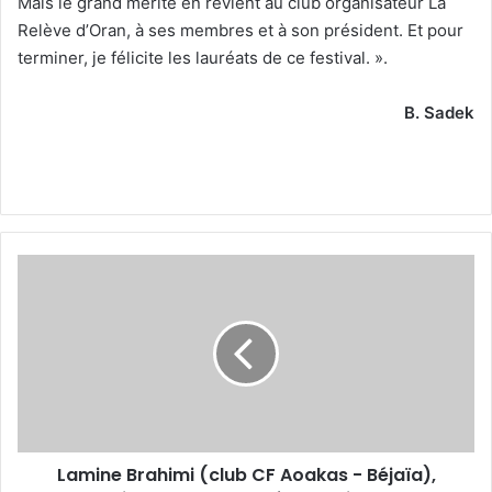
Mais le grand mérite en revient au club organisateur La
Relève d’Oran, à ses membres et à son président. Et pour
terminer, je félicite les lauréats de ce festival. ».
B. Sadek
Lamine
Brahimi
(club
CF
Aoakas
-
Béjaïa),
vainqueur
du
Lamine Brahimi (club CF Aoakas - Béjaïa),
trophée