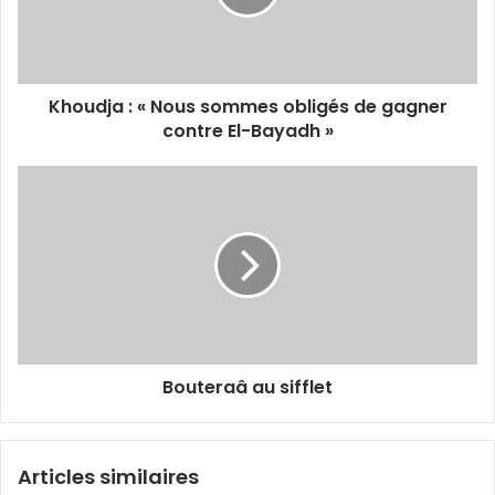
gagner
contre
El-
Bayadh »
Khoudja : « Nous sommes obligés de gagner
contre El-Bayadh »
Bouteraâ
au
sifflet
Bouteraâ au sifflet
Articles similaires