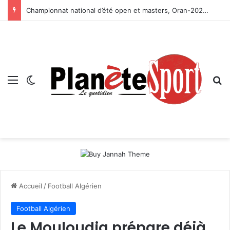
Championnat national d’été open et masters, Oran-2026 — Le CRB s’adjuge le titre
Menu
Switch skin
R
Accueil
/
Football Algérien
Football Algérien
Le Mouloudia prépare déjà