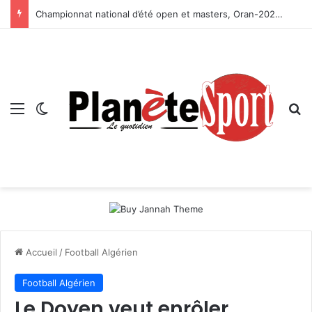
Championnat national d’été open et masters, Oran-2026 — Le CRB s’adjuge le titre
Menu
Switch skin
R
Accueil
/
Football Algérien
Football Algérien
Le Doyen veut enrôler