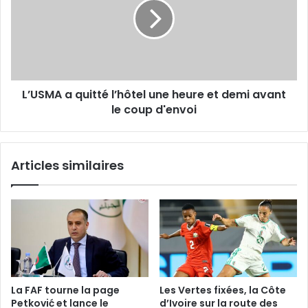
l’hôtel
une
heure
et
demi
avant
L’USMA a quitté l’hôtel une heure et demi avant
le
coup
le coup d'envoi
d'envoi
Articles similaires
La FAF tourne la page
Les Vertes fixées, la Côte
Petković et lance le
d’Ivoire sur la route des