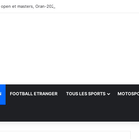
 open et masters, Oran-2026 — Le CRB s’adjuge le titre
N
FOOTBALL ETRANGER
TOUS LES SPORTS
MOTOSP
her