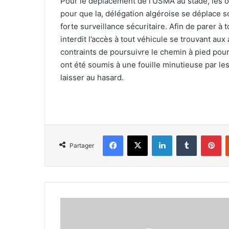
Pour le déplacement de l’USMA au stade, les or
pour que la, délégation algéroise se déplace so
forte surveillance sécuritaire. Afin de parer à
interdit l’accès à tout véhicule se trouvant au
contraints de poursuivre le chemin à pied pour 
ont été soumis à une fouille minutieuse par les
laisser au hasard.
Facebook
X
Linkedin
Tumblr
Pi
Partager
Le
Doyen
veut