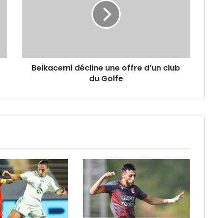
offre
d’un
club
du
Golfe
Belkacemi décline une offre d’un club
du Golfe