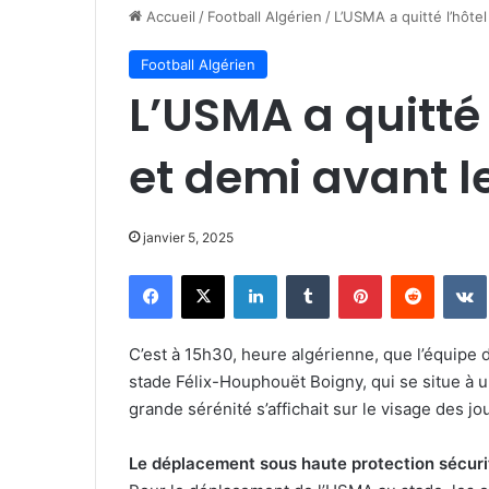
Accueil
/
Football Algérien
/
L’USMA a quitté l’hôte
Football Algérien
L’USMA a quitté
et demi avant l
janvier 5, 2025
Facebook
X
Linkedin
Tumblr
Pinterest
Reddit
C’est à 15h30, heure algérienne, que l’équipe 
stade Félix-Houphouët Boigny, qui se situe à 
grande sérénité s’affichait sur le visage des jo
Le déplacement sous haute protection sécuri