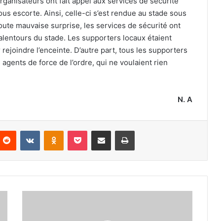
ganisateurs ont fait appel aux services de sécurité
us escorte. Ainsi, celle-ci s’est rendue au stade sous
 toute mauvaise surprise, les services de sécurité ont
x alentours du stade. Les supporters locaux étaient
rejoindre l’enceinte. D’autre part, tous les supporters
 agents de force de l’ordre, qui ne voulaient rien
N. A
nterest
Reddit
VKontakte
Odnoklassniki
Pocket
Partager par email
Imprimer
Belkacemi
décline
une