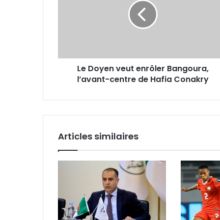
enrôler
Bangoura,
l’avant-
centre
de
Hafia
Le Doyen veut enrôler Bangoura,
Conakry
l’avant-centre de Hafia Conakry
Articles similaires