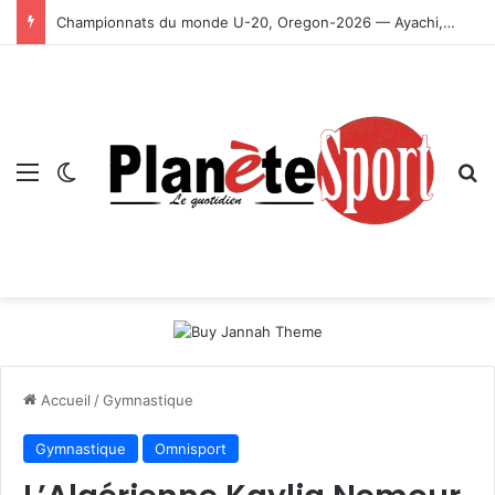
Championnats du monde U-20, Oregon-2026 — Ayachi, Dissa, Touahria et Ghezali en finale
Menu
Switch skin
R
Accueil
/
Gymnastique
Gymnastique
Omnisport