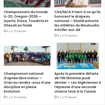
Championnats du monde
CSA/MCA Il tient à ce qu’ils
U-20, Oregon-2026 —
honorent le drapeau
Ayachi, Dissa, Touahria et
national — Khaldi exhorte
Ghezali en finale
les athlètes du Mouloudia
à briller aux JM
il y a 15 heures
il y a 15 heures
Championnat national
Après la première défaite
d’apnée libre indoor —
de l’EN féminine jeudi
Oran au rendez-vous d’une
dernier — Les Algériennes à
discipline en pleine
l’épreuve d’une seconde
évolution
chance face à la Tunisie
il y a 15 heures
il y a 15 heures