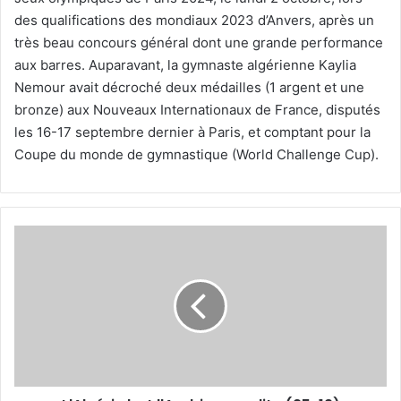
des qualifications des mondiaux 2023 d’Anvers, après un
très beau concours général dont une grande performance
aux barres. Auparavant, la gymnaste algérienne Kaylia
Nemour avait décroché deux médailles (1 argent et une
bronze) aux Nouveaux Internationaux de France, disputés
les 16-17 septembre dernier à Paris, et comptant pour la
Coupe du monde de gymnastique (World Challenge Cup).
L'Algérie
bat
l'Arabie
saoudite
(25-
19)