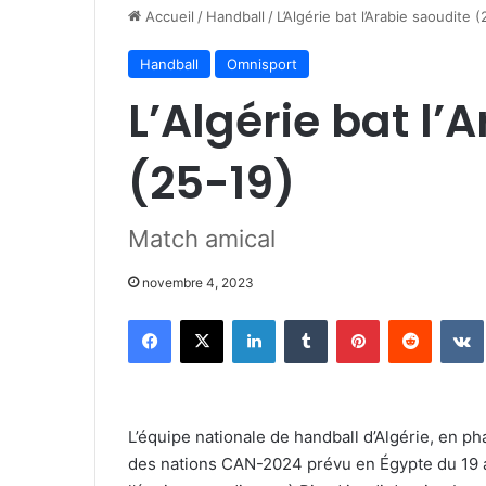
Accueil
/
Handball
/
L’Algérie bat l’Arabie saoudite 
Handball
Omnisport
L’Algérie bat l’
(25-19)
Match amical
novembre 4, 2023
Facebook
X
Linkedin
Tumblr
Pinterest
Reddit
L’équipe nationale de handball d’Algérie, en 
des nations CAN-2024 prévu en Égypte du 19 au