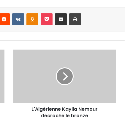
nterest
Reddit
VKontakte
Odnoklassniki
Pocket
Partager par email
Imprimer
L'Algérienne
Kaylia
Nemour
décroche
le
bronze
L'Algérienne Kaylia Nemour
décroche le bronze