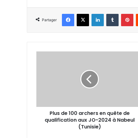
Facebook
X
Linkedin
Tumblr
Pi
Partager
Plus
de
100
archers
en
quête
de
qualification
aux
Plus de 100 archers en quête de
JO-
2024
qualification aux JO-2024 à Nabeul
à
(Tunisie)
Nabeul