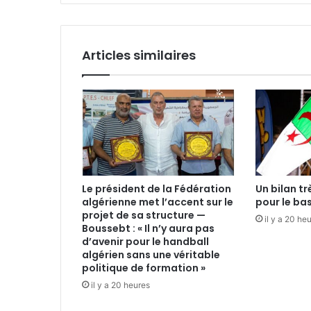
(Tunisie)
Articles similaires
Le président de la Fédération
Un bilan t
algérienne met l’accent sur le
pour le ba
projet de sa structure —
il y a 20 he
Boussebt : « Il n’y aura pas
d’avenir pour le handball
algérien sans une véritable
politique de formation »
il y a 20 heures