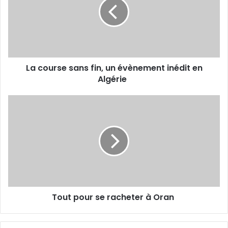
fin,
un
évènement
inédit
en
Algérie
La course sans fin, un évènement inédit en
Algérie
Tout
pour
se
racheter
à
Oran
Tout pour se racheter à Oran