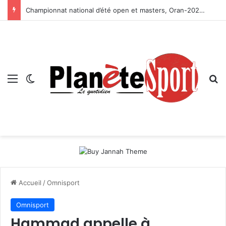
Championnat national d’été open et masters, Oran-2026 — Le CRB s’adjuge le titre
Menu
Switch skin
R
Accueil
/
Omnisport
Omnisport
Hammad appelle à