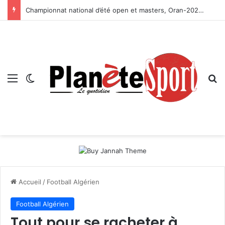
Championnat national d’été open et masters, Oran-2026 — Le CRB s’adjuge le titre
Menu
Switch skin
R
Accueil
/
Football Algérien
Football Algérien
Tout pour se racheter à