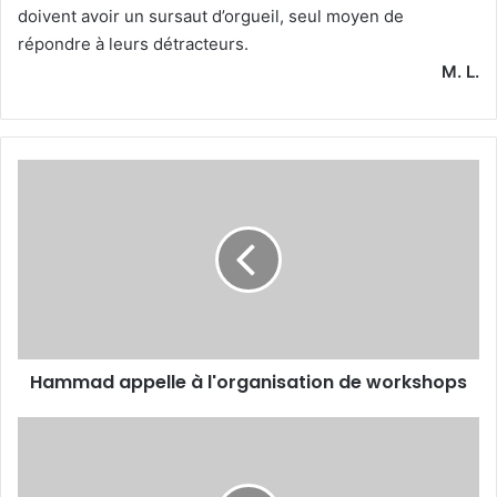
doivent avoir un sursaut d’orgueil, seul moyen de
répondre à leurs détracteurs.
M. L.
Hammad
appelle
à
l'organisation
de
workshops
Hammad appelle à l'organisation de workshops
Séparation
à
l’amiable
entre