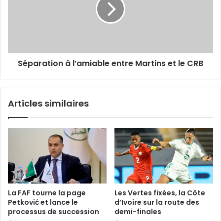
Martins
et
le
CRB
Séparation à l’amiable entre Martins et le CRB
Articles similaires
La FAF tourne la page
Les Vertes fixées, la Côte
Petković et lance le
d’Ivoire sur la route des
processus de succession
demi-finales