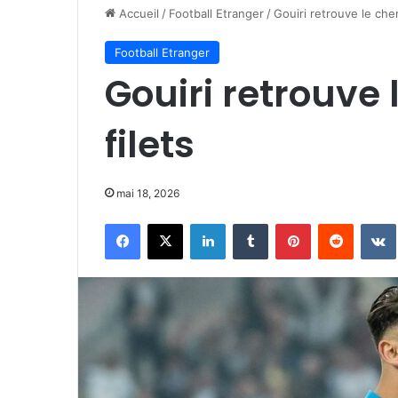
Accueil
/
Football Etranger
/
Gouiri retrouve le che
Football Etranger
Gouiri retrouve
filets
mai 18, 2026
Facebook
X
Linkedin
Tumblr
Pinterest
Reddit