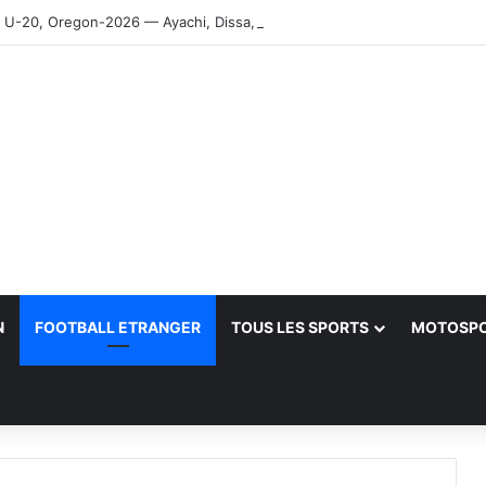
-20, Oregon-2026 — Ayachi, Dissa, Touahria et Ghezali en finale
N
FOOTBALL ETRANGER
TOUS LES SPORTS
MOTOSP
her