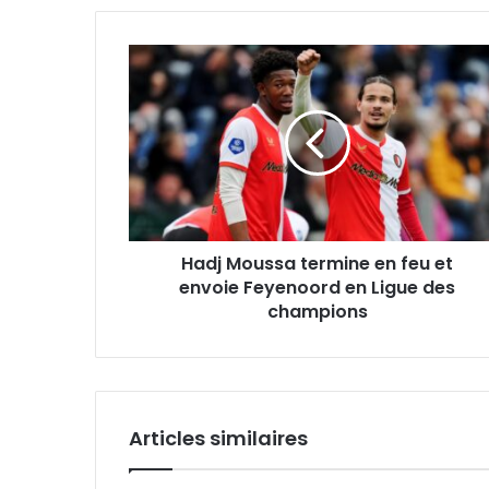
Hadj
Moussa
termine
en
feu
et
envoie
Feyenoord
en
Hadj Moussa termine en feu et
Ligue
des
envoie Feyenoord en Ligue des
champions
champions
Articles similaires