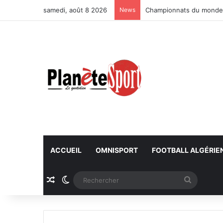
samedi, août 8 2026
News
Championnats du monde U
ACCUEIL
OMNISPORT
FOOTBALL ALGÉRIE
Article Aléatoire
Switch skin
Recherc