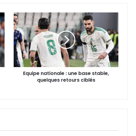
Equipe
nationale :
une
base
stable,
quelques
retours
ciblés
Equipe nationale : une base stable,
quelques retours ciblés