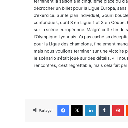
terminent la saison à la cinquième place du c
décrocher un billet pour la Ligue Europa, sans a
d’exercice. Sur le plan individuel, Gouiri boucl
confondues, dont 8 en Ligue 1 et 3 en Coupe. E
sur la scène européenne. Malgré cette fin de sa
l’Olympique Lyonnais n’a pas caché sa déception
pour la Ligue des champions, finalement manqué
mais nous voulions terminer sur une victoire po
le scénario s’était joué sur des détails. « Il 
rencontres, c’est regrettable, mais cela fait part
Facebook
X
Linkedin
Tumblr
Pi
Partager