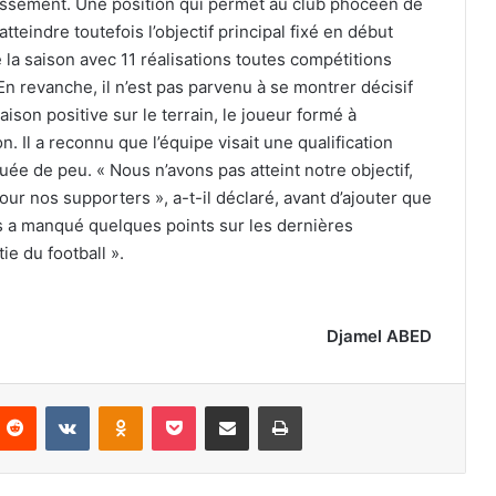
lassement. Une position qui permet au club phocéen de
tteindre toutefois l’objectif principal fixé en début
e la saison avec 11 réalisations toutes compétitions
n revanche, il n’est pas parvenu à se montrer décisif
ison positive sur le terrain, le joueur formé à
. Il a reconnu que l’équipe visait une qualification
e de peu. « Nous n’avons pas atteint notre objectif,
ur nos supporters », a-t-il déclaré, avant d’ajouter que
nous a manqué quelques points sur les dernières
ie du football ».
Djamel ABED
nterest
Reddit
VKontakte
Odnoklassniki
Pocket
Partager par email
Imprimer