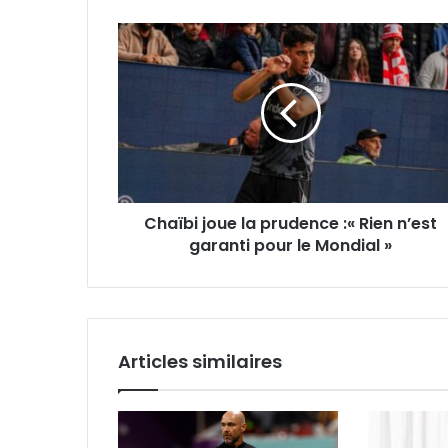
Chaïbi
joue
la
prudence
:«
Rien
n’est
garanti
pour
Chaïbi joue la prudence :« Rien n’est
le
Mondial
garanti pour le Mondial »
»
Articles similaires