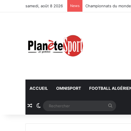
samedi, août 8 2026
News
Championnats du monde U
ACCUEIL
OMNISPORT
FOOTBALL ALGÉRIE
Article Aléatoire
Switch skin
Recherc