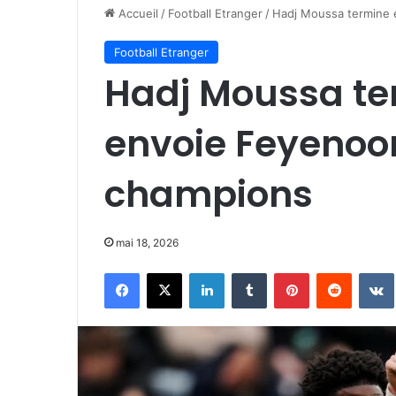
Accueil
/
Football Etranger
/
Hadj Moussa termine 
Football Etranger
Hadj Moussa ter
envoie Feyenoor
champions
mai 18, 2026
Facebook
X
Linkedin
Tumblr
Pinterest
Reddit