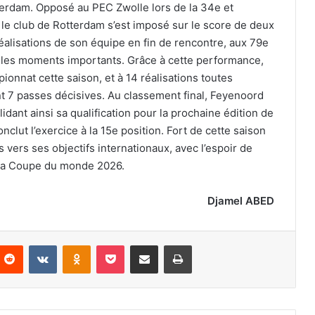
terdam. Opposé au PEC Zwolle lors de la 34e et
le club de Rotterdam s’est imposé sur le score de deux
x réalisations de son équipe en fin de rencontre, aux 79e
s les moments importants. Grâce à cette performance,
ionnat cette saison, et à 14 réalisations toutes
t 7 passes décisives. Au classement final, Feyenoord
idant ainsi sa qualification pour la prochaine édition de
clut l’exercice à la 15e position. Fort de cette saison
 vers ses objectifs internationaux, avec l’espoir de
r la Coupe du monde 2026.
Djamel ABED
nterest
Reddit
VKontakte
Odnoklassniki
Pocket
Partager par email
Imprimer