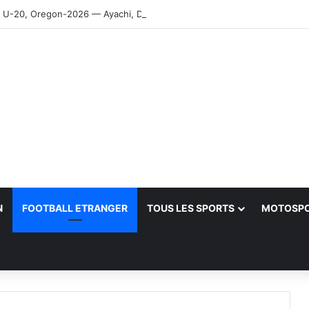
-20, Oregon-2026 — Ayachi, Dissa, Touahria et Ghezali en finale
N
FOOTBALL ETRANGER
TOUS LES SPORTS
MOTOSP
her