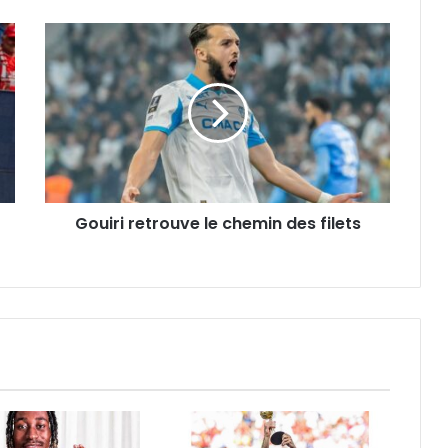
Gouiri
retrouve
le
chemin
des
filets
Gouiri retrouve le chemin des filets