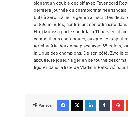
signant un doublé décisif avec Feyenoord Rot
dernière journée du championnat néerlandais, 
buts à zéro. L’ailier algérien a inscrit les deu
et 89e minutes, confirmant son efficacité dan
Hadj Moussa porte son total à 11 buts en champ
compétitions confondues, auxquelles s’ajouten
termine à la deuxième place avec 65 points, val
la Ligue des champions. De son côté, Zwolle con
aboutie, le joueur algérien se tourne désormais
figurer dans la liste de Vladimir Petković pou
Facebook
X
Linkedin
Tumblr
Pi
Partager