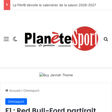
La FAHB dévoile le calendrier de la saison 2026-2027
Menu
Switch skin
R
Accueil
/
Omnisport
Omnisport
F1 : Red Bull-Ford partirait