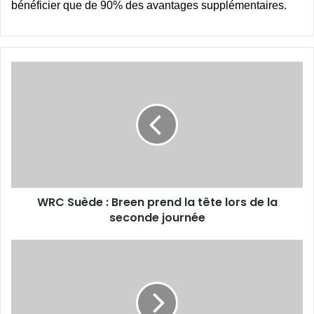
bénéficier que de 90% des avantages supplémentaires.
WRC
Suède
:
Breen
prend
la
tête
lors
de
WRC Suède : Breen prend la tête lors de la
la
seconde
seconde journée
journée
Fédération
Algérienne
de
Tennis