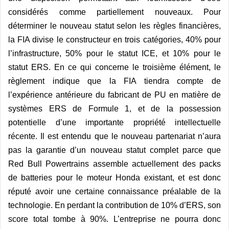
consid
érés comme partiellement nouveaux. Pour
déterminer le nouveau statut selon les r
è
gles financi
è
res,
la FIA divise le constructeur en trois catégories, 40% pour
l’infrastructure, 50% pour le statut ICE, et 10% pour le
statut ERS. En ce qui concerne le troisi
è
me élément, le
r
è
glement indique que la FIA tiendra compte de
l’expérience antérieure du fabricant de PU en mati
è
re de
syst
è
mes ERS de Formule 1, et de la possession
potentielle d’une importante propriété intellectuelle
ré
cente.
Il est entendu que le nouveau partenariat n’aura
pas la garantie d’un nouveau statut complet parce que
Red Bull Powertrains assemble actuellement des packs
de batteries pour le moteur Honda existant, et est donc
réputé avoir une certaine connaissance préalable de la
technologie. En perdant la contribution de 10% d’ERS, son
score total tombe à 90%. L’entreprise ne pourra donc