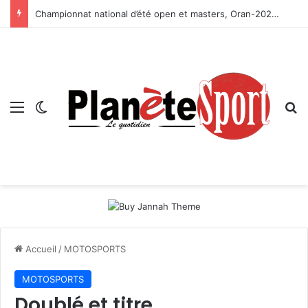
Championnat national d’été open et masters, Oran-2026 — Le CRB s’adjuge le titre
Menu
Switch skin
R
Accueil
/
MOTOSPORTS
MOTOSPORTS
Doublé et titre