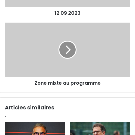
12 09 2023
Zone
mixte
au
programme
Zone mixte au programme
Articles similaires