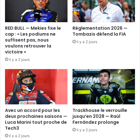
RED BULL — Mekies fixe le
Réglementation 2026 —
cap : « Les podiums ne
Tombazis défend la FIA
suffisent pas, nous
il y a 2 jours
voulons retrouver la
victoire »
il y a 2 jours
Avec un accord pour les
Trackhouse le verrouille
deux prochaines saisons —
jusqu’en 2028 — Raúl
Luca Marini tout proche de
Fernández prolonge
Tech3
il y a 2 jours
il y a 2 jours