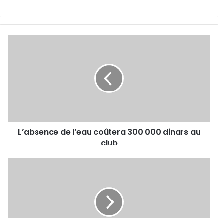
L’absence
de
l’eau
coûtera
300
000
dinars
au
club
L’absence de l’eau coûtera 300 000 dinars au
club
Boucherit
et
Benhaoua
retenus
pour
le