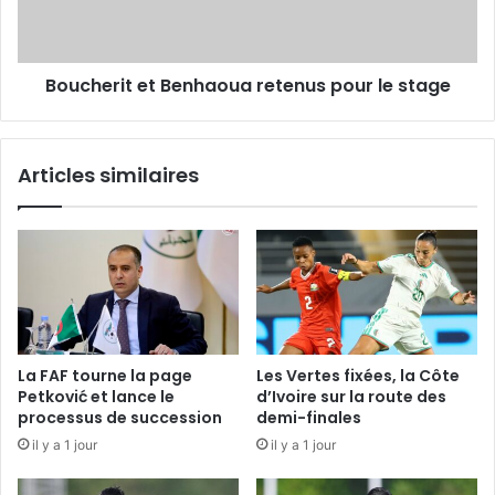
stage
Boucherit et Benhaoua retenus pour le stage
Articles similaires
La FAF tourne la page
Les Vertes fixées, la Côte
Petković et lance le
d’Ivoire sur la route des
processus de succession
demi-finales
il y a 1 jour
il y a 1 jour