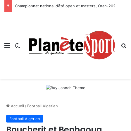
Championnat national d’été open et masters, Oran-2026 — Le CRB s’adjuge le titre
Menu
Switch skin
R
Accueil
/
Football Algérien
Football Algérien
Boucherit et Benhaoua