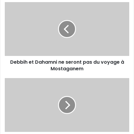
Debbih
et
Dahamni
ne
seront
pas
du
voyage
à
Debbih et Dahamni ne seront pas du voyage à
Mostaganem
Mostaganem
Boucherit
:
«
Je
me
donne
tous les
moyens
pour