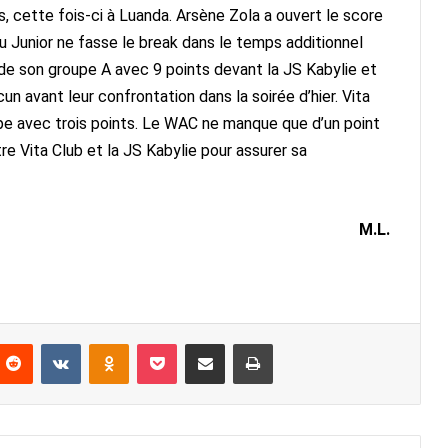
s, cette fois-ci à Luanda. Arsène Zola a ouvert le score
 Junior ne fasse le break dans le temps additionnel
 de son groupe A avec 9 points devant la JS Kabylie et
un avant leur confrontation dans la soirée d’hier. Vita
upe avec trois points. Le WAC ne manque que d’un point
e Vita Club et la JS Kabylie pour assurer sa
M.L.
nterest
Reddit
VKontakte
Odnoklassniki
Pocket
Partager par email
Imprimer