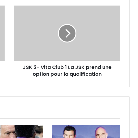
JSK
2-
Vita
Club
1
La
JSK
prend
une
JSK 2- Vita Club 1 La JSK prend une
option
pour
option pour la qualification
la
qualification