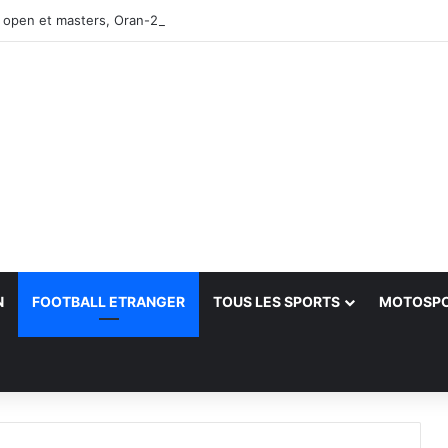
 open et masters, Oran-2026 — Le CRB s’adjuge le titre
N
FOOTBALL ETRANGER
TOUS LES SPORTS
MOTOSP
her