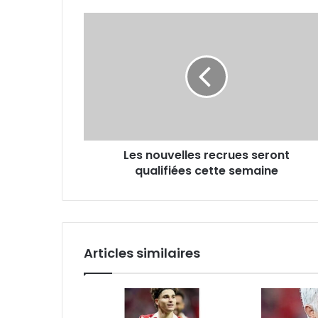
Les
nouvelles
recrues
seront
qualifiées
cette
semaine
Les nouvelles recrues seront
qualifiées cette semaine
Articles similaires