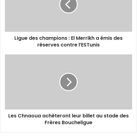
El
Merrikh
a
émis
des
Ligue des champions : El Merrikh a émis des
réserves
contre
réserves contre l’ESTunis
l’ESTunis
Les
Chnaoua
achèteront
leur
billet
au
stade
des
Frères
Les Chnaoua achèteront leur billet au stade des
Boucheligue
Frères Boucheligue