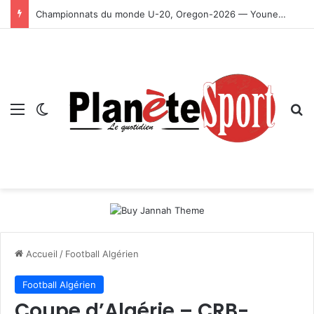
Championnats du monde U-20, Oregon-2026 — Younes Ayachi décroche la médaille d’or
Menu
Switch skin
R
Accueil
/
Football Algérien
Football Algérien
Coupe d’Algérie – CRB-