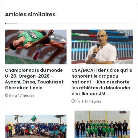
d’accession
fixé
Articles similaires
du
14
au
16
juin
à
Alger
Championnats du monde
CSA/MCA Il tient à ce qu’ils
U-20, Oregon-2026 —
honorent le drapeau
Ayachi, Dissa, Touahria et
national — Khaldi exhorte
Ghezali en finale
les athlètes du Mouloudia
à briller aux JM
il y a 17 heures
il y a 17 heures