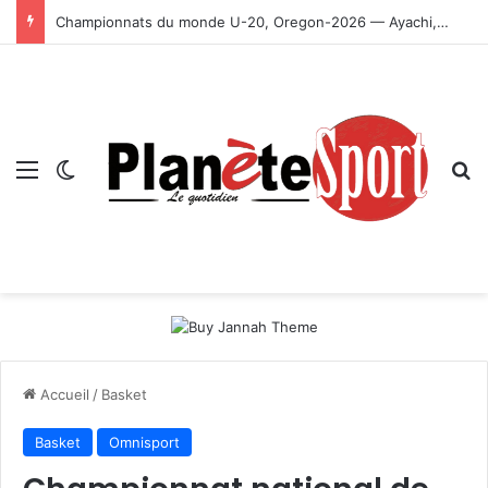
Championnats du monde U-20, Oregon-2026 — Ayachi, Dissa, Touahria et Ghezali en finale
Menu
Switch skin
R
Accueil
/
Basket
Basket
Omnisport