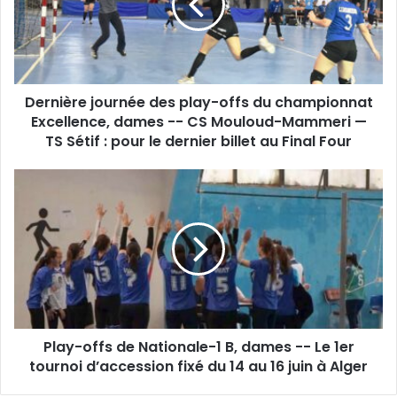
offs
du
championnat
Excellence,
dames
Dernière journée des play-offs du championnat
-
-
Excellence, dames -- CS Mouloud-Mammeri —
CS
TS Sétif : pour le dernier billet au Final Four
Mouloud-
Mammeri
Play-
—
offs
TS
de
Sétif :
Nationale-
pour
1
le
B,
dernier
dames
billet
-
au
-
Final
Play-offs de Nationale-1 B, dames -- Le 1er
Le
Four
1er
tournoi d’accession fixé du 14 au 16 juin à Alger
tournoi