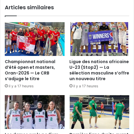
Mammeri
Articles similaires
valide
son
billet
pour
le
Final
Four
Championnat national
Ligue des nations africaine
d’été open et masters,
U-23 (Stop2) — La
Oran-2026 — Le CRB
sélection masculine s’offre
s’adjuge le titre
un nouveau titre
il y a 17 heures
il y a 17 heures