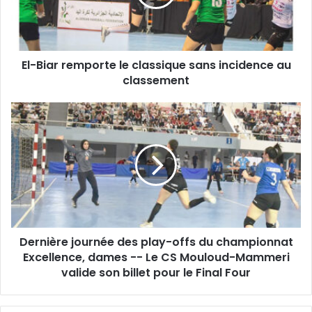
sans
incidence
au
classement
El-Biar remporte le classique sans incidence au
classement
Dernière
journée
des
play-
offs
du
championnat
Excellence,
dames
Dernière journée des play-offs du championnat
-
-
Excellence, dames -- Le CS Mouloud-Mammeri
Le
valide son billet pour le Final Four
CS
Mouloud-