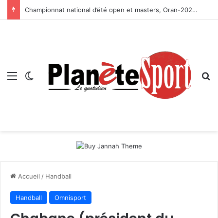
Championnat national d’été open et masters, Oran-2026 — Le CRB s’adjuge le titre
Menu
Switch skin
R
Accueil
/
Handball
Handball
Omnisport