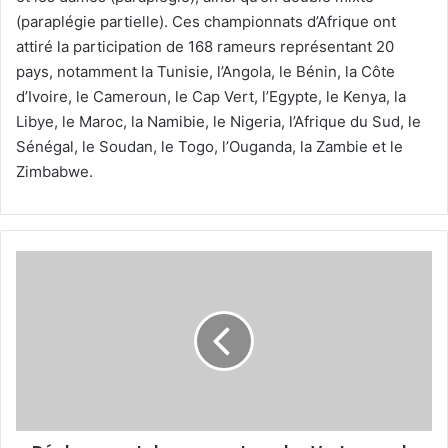
(paraplégie partielle). Ces championnats d’Afrique ont
attiré la participation de 168 rameurs représentant 20
pays, notamment la Tunisie, l’Angola, le Bénin, la Côte
d’Ivoire, le Cameroun, le Cap Vert, l’Egypte, le Kenya, la
Libye, le Maroc, la Namibie, le Nigeria, l’Afrique du Sud, le
Sénégal, le Soudan, le Togo, l’Ouganda, la Zambie et le
Zimbabwe.
Déplacement
des
supporters
des
Verts
pour
la
CAN,
au