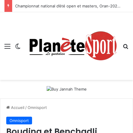
Championnat national d’été open et masters, Oran-2026 — Le CRB s’adjuge le titre
Menu
Switch skin
R
Accueil
/
Omnisport
Omnisport
Boudina et Benchadli