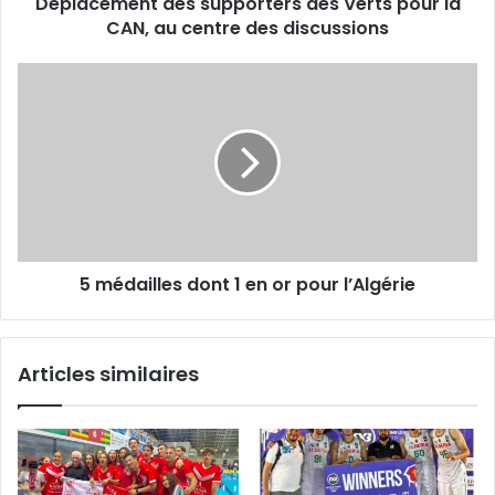
Déplacement des supporters des Verts pour la
centre
des
CAN, au centre des discussions
discussions
5
médailles
dont
1
en
or
pour
l’Algérie
5 médailles dont 1 en or pour l’Algérie
Articles similaires