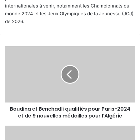
internationales à venir, notamment les Championnats du
monde 2024 et les Jeux Olympiques de la Jeunesse (JOJ)
de 2026.
Boudina
et
Benchadli
qualifiés
pour
Paris-
2024
et
de
Boudina et Benchadli qualifiés pour Paris-2024
9
nouvelles
et de 9 nouvelles médailles pour l’Algérie
médailles
pour
26
l’Algérie
10