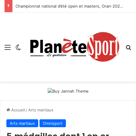
Championnat national d’été open et masters, Oran-2026 — Le CRB s’adjuge le titre
Menu
Switch skin
R
Accueil
/
Arts martiaux
Arts martiaux
Omnisport