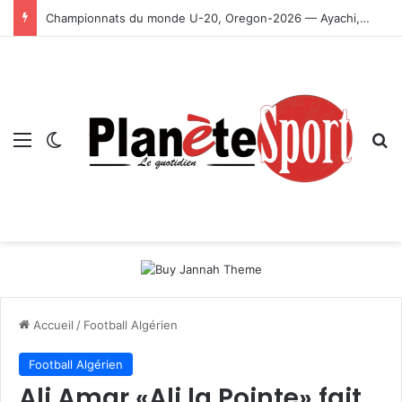
Championnats du monde U-20, Oregon-2026 — Ayachi, Dissa, Touahria et Ghezali en finale
Menu
Switch skin
R
Accueil
/
Football Algérien
Football Algérien
Ali Amar «Ali la Pointe» fait