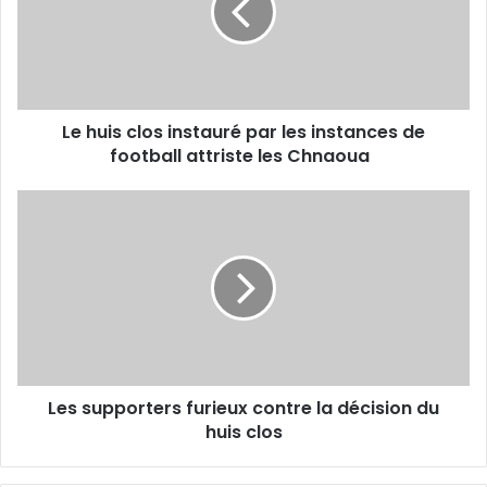
par
les
instances
de
football
Le huis clos instauré par les instances de
attriste
les
football attriste les Chnaoua
Chnaoua
Les
supporters
furieux
contre
la
décision
du
huis
clos
Les supporters furieux contre la décision du
huis clos