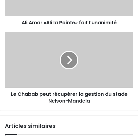
l’unanimité
Ali Amar «Ali la Pointe» fait l’unanimité
Le
Chabab
peut
récupérer
la
gestion
du
stade
Nelson-
Le Chabab peut récupérer la gestion du stade
Mandela
Nelson-Mandela
Articles similaires