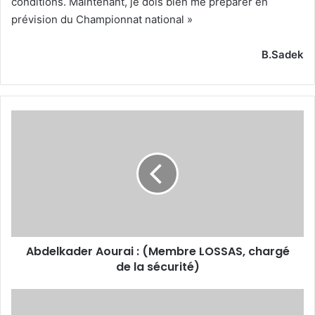
conditions. Maintenant, je dois bien me préparer en
prévision du Championnat national »
B.Sadek
Abdelkader
Aourai
:
(Membre
LOSSAS,
chargé
de
la
sécurité)
Abdelkader Aourai : (Membre LOSSAS, chargé
de la sécurité)
Djamel
Eddine