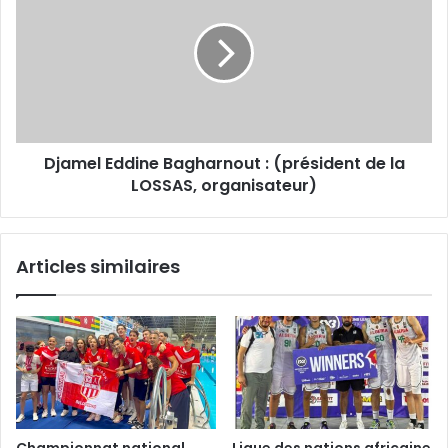
Bagharnout :
(président
de
la
LOSSAS,
organisateur)
Djamel Eddine Bagharnout : (président de la
LOSSAS, organisateur)
Articles similaires
Championnat national
Ligue des nations africaine