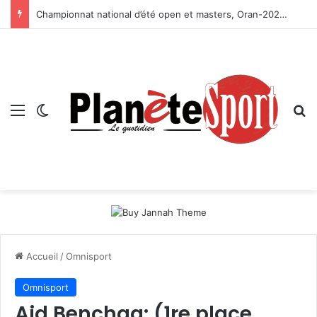
Championnat national d’été open et masters, Oran-2026 — Le CRB s’adjuge le titre
Menu
Switch skin
R
Accueil
/
Omnisport
Omnisport
Aid Benchaa: (1re place,