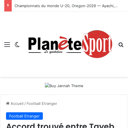
Championnats du monde U-20, Oregon-2026 — Ayachi, Dissa, Touahria et Ghezali en finale
Menu
Switch skin
R
Accueil
/
Football Etranger
Football Etranger
Accord trouvé entre Tayeb