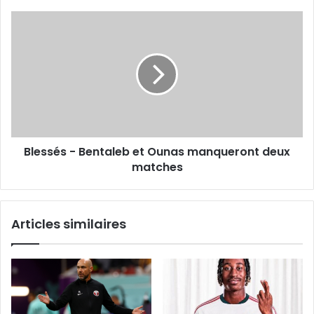
Blessés
-
Bentaleb
et
Ounas
manqueront
deux
matches
Blessés - Bentaleb et Ounas manqueront deux
matches
Articles similaires