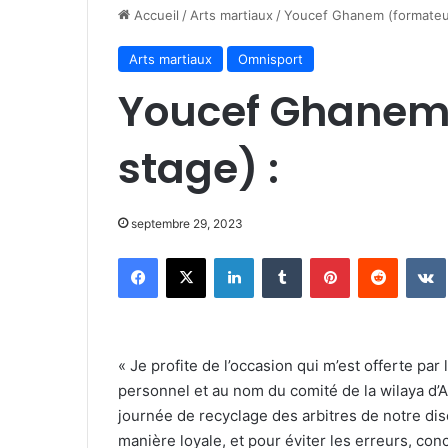
Accueil
/
Arts martiaux
/
Youcef Ghanem (formateur
Arts martiaux
Omnisport
Youcef Ghanem 
stage) :
septembre 29, 2023
Facebook
X
Linkedin
Tumblr
Pinterest
Reddit
« Je profite de l’occasion qui m’est offerte p
personnel et au nom du comité de la wilaya d’Al
journée de recyclage des arbitres de notre dis
manière loyale, et pour éviter les erreurs, con