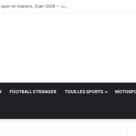
 open et masters, Oran-2026 — Le CRB s’adjuge le titre
N
FOOTBALL ETRANGER
TOUS LES SPORTS
MOTOSP
her