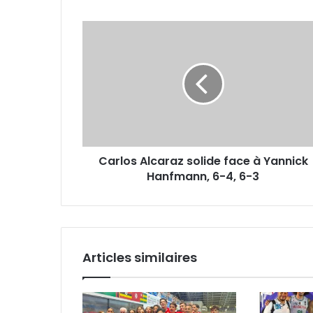
Carlos
Alcaraz
solide
face
à
Yannick
Hanfmann,
6-
4,
Carlos Alcaraz solide face à Yannick
6-
3
Hanfmann, 6-4, 6-3
Articles similaires