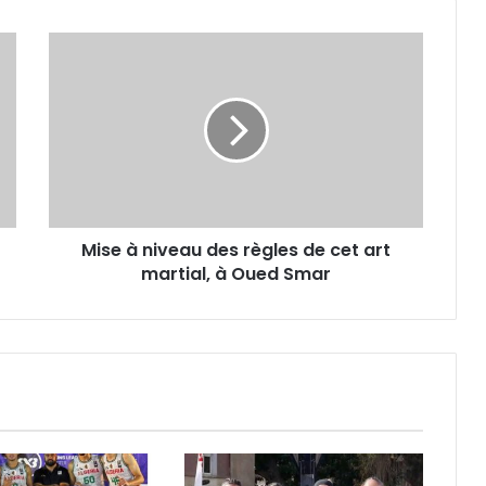
Mise
à
niveau
des
règles
de
cet
art
martial,
Mise à niveau des règles de cet art
à
Oued
martial, à Oued Smar
Smar