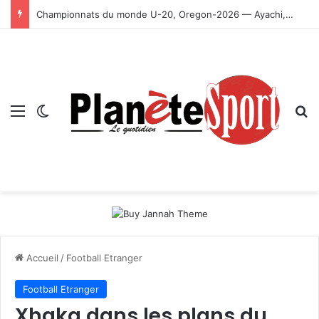
Championnats du monde U-20, Oregon-2026 — Ayachi, Dissa, Touahria et Ghezali en finale
Menu
Switch skin
R
Accueil
/
Football Etranger
Football Etranger
Xhaka dans les plans du