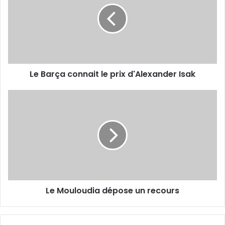
le
prix
d'Alexander
Isak
Le Barça connait le prix d'Alexander Isak
Le
Mouloudia
dépose
un
recours
Le Mouloudia dépose un recours