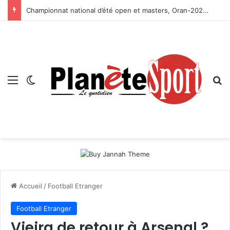
Championnat national d’été open et masters, Oran-2026 — Le CRB s’adjuge le titre
Menu
Switch skin
R
Accueil
/
Football Etranger
Football Etranger
Vieira de retour à Arsenal ?