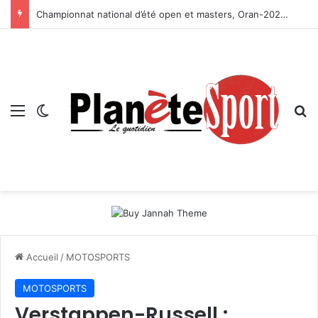
Championnat national d’été open et masters, Oran-2026 — Le CRB s’adjuge le titre
Menu
Switch skin
R
Accueil
/
MOTOSPORTS
MOTOSPORTS
Verstappen-Russell :