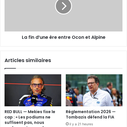
ère
entre
Ocon
et
Alpine
La fin d’une ère entre Ocon et Alpine
Articles similaires
RED BULL — Mekies fixe le
Réglementation 2026 —
cap : « Les podiums ne
Tombazis défend la FIA
suffisent pas, nous
il y a 21 heures