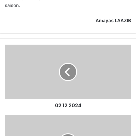
saison.
Amayas LAAZIB
02
12
2024
02 12 2024
La
fin
d’une