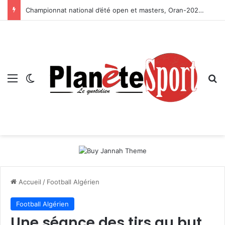
Championnat national d’été open et masters, Oran-2026 — Le CRB s’adjuge le titre
Menu
Switch skin
R
Accueil
/
Football Algérien
Football Algérien
Une séance des tirs au but