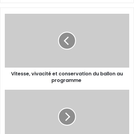
Vitesse,
vivacité
et
conservation du
ballon
au
programme
Vitesse, vivacité et conservation du ballon au
programme
Benyahia
:
«
Une
qualification
pour
conserver