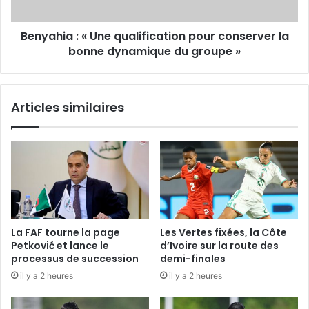
la
bonne
Benyahia : « Une qualification pour conserver la
dynamique
du
bonne dynamique du groupe »
groupe
»
Articles similaires
La FAF tourne la page
Les Vertes fixées, la Côte
Petković et lance le
d’Ivoire sur la route des
processus de succession
demi-finales
il y a 2 heures
il y a 2 heures