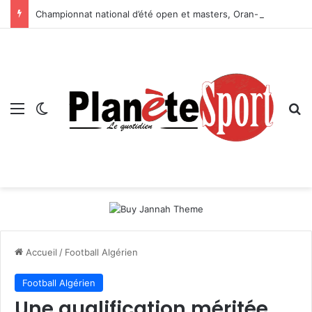
Championnat national d’été open et masters, Oran-2026 — Le CRB s’adjuge le titre
Menu
Switch skin
R
Accueil
/
Football Algérien
Football Algérien
Une qualification méritée