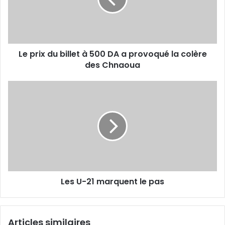
500
DA
a
provoqué
Le prix du billet à 500 DA a provoqué la colère
la
colère
des Chnaoua
des
Chnaoua
Les
U-
21
marquent
le
pas
Les U-21 marquent le pas
Articles similaires