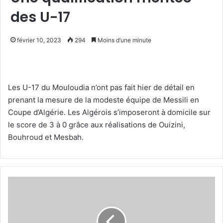
des U-17
février 10, 2023
294
Moins d’une minute
Les U-17 du Mouloudia n’ont pas fait hier de détail en
prenant la mesure de la modeste équipe de Messili en
Coupe d’Algérie. Les Algérois s’imposeront à domicile sur
le score de 3 à 0 grâce aux réalisations de Ouizini,
Bouhroud et Mesbah.
Le
prix
du
billet
à