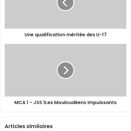
U-
17
Une qualification méritée des U-17
MCA
1
-
JSS
1Les
Mouloudéens
impuissants
MCA 1 - JSS 1Les Mouloudéens impuissants
Articles similaires