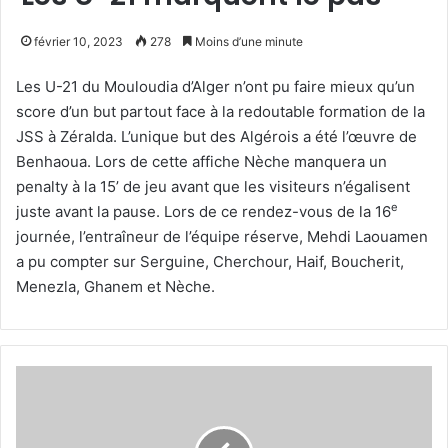
février 10, 2023
278
Moins d’une minute
Les U-21 du Mouloudia d’Alger n’ont pu faire mieux qu’un
score d’un but partout face à la redoutable formation de la
JSS à Zéralda. L’unique but des Algérois a été l’œuvre de
Benhaoua. Lors de cette affiche Nèche manquera un
penalty à la 15’ de jeu avant que les visiteurs n’égalisent
e
juste avant la pause. Lors de ce rendez-vous de la 16
journée, l’entraîneur de l’équipe réserve, Mehdi Laouamen
a pu compter sur Serguine, Cherchour, Haif, Boucherit,
Menezla, Ghanem et Nèche.
Une
qualification
méritée
des