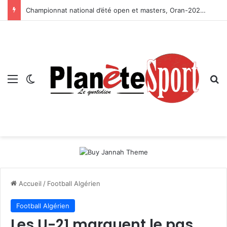
Championnat national d’été open et masters, Oran-2026 — Le CRB s’adjuge le titre
Menu
Switch skin
R
Accueil
/
Football Algérien
Football Algérien
Les U-21 marquent le pas