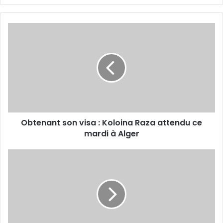
Obtenant
son
visa
:
Koloina
Raza
attendu
ce
mardi
Obtenant son visa : Koloina Raza attendu ce
à
Alger
mardi à Alger
Une
qualification
méritée
des
U-
17