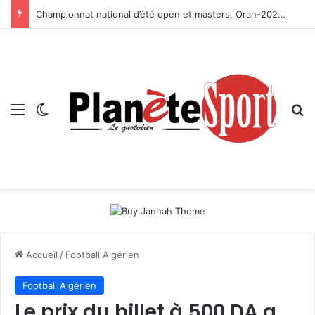
Championnat national d’été open et masters, Oran-2026 — Le CRB s’adjuge le titre
Menu
Switch skin
R
Accueil
/
Football Algérien
Football Algérien
Le prix du billet à 500 DA a