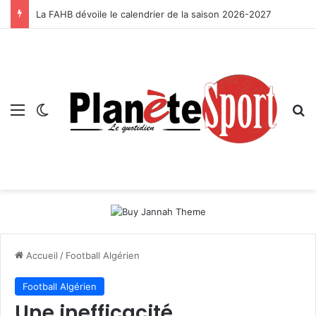
La FAHB dévoile le calendrier de la saison 2026-2027
Menu
Switch skin
R
Accueil
/
Football Algérien
Football Algérien
Une inefficacité