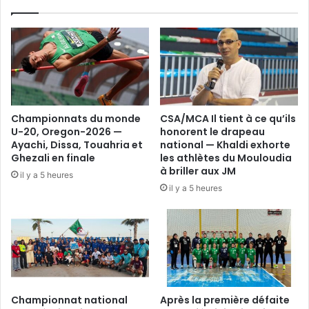
Championnats du monde
CSA/MCA Il tient à ce qu’ils
U-20, Oregon-2026 —
honorent le drapeau
Ayachi, Dissa, Touahria et
national — Khaldi exhorte
Ghezali en finale
les athlètes du Mouloudia
à briller aux JM
il y a 5 heures
il y a 5 heures
Championnat national
Après la première défaite