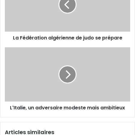
judo
se
prépare
La Fédération algérienne de judo se prépare
L'Italie,
un
adversaire
modeste
mais
ambitieux
L'Italie, un adversaire modeste mais ambitieux
Articles similaires