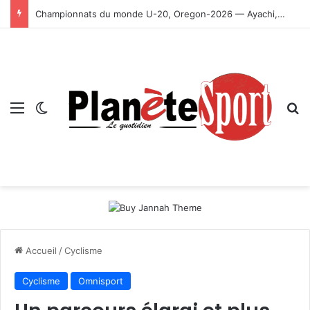
Championnats du monde U-20, Oregon-2026 — Ayachi, Dissa, Touahria et Ghezali en finale
Menu
Switch skin
R
Accueil
/
Cyclisme
Cyclisme
Omnisport