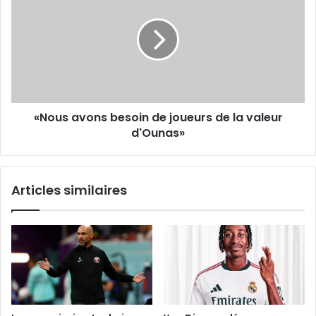
besoin
de
joueurs
de
la
valeur
d'Ounas»
«Nous avons besoin de joueurs de la valeur
d'Ounas»
Articles similaires