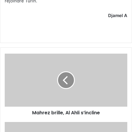
rejoindre Turin.
Djamel A
Mahrez
brille,
Al
Ahli
s’incline
Mahrez brille, Al Ahli s’incline
«Nous
avons