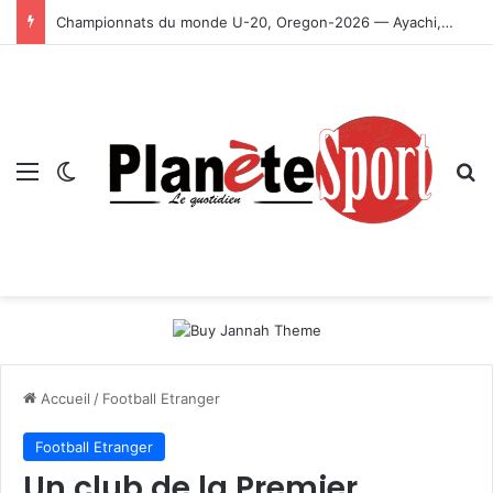
Championnats du monde U-20, Oregon-2026 — Ayachi, Dissa, Touahria et Ghezali en finale
Menu
Switch skin
R
Accueil
/
Football Etranger
Football Etranger
Un club de la Premier