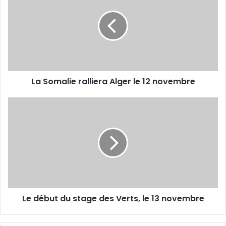
ralliera
Alger
le
12
novembre
La Somalie ralliera Alger le 12 novembre
Le
début
du
stage
des
Verts,
le
13
novembre
Le début du stage des Verts, le 13 novembre