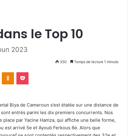
dans le Top 10
roun 2023
350
Temps de lecture 1 minute
VKontakte
Odnoklassniki
Pocket
antal Biya de Cameroun s’est étalée sur une distance de
 sont entrés parmi les dix premiers concurrents. Nos
 place par Yacine Hamza, qui affiche une belle forme,
est arrivé 5e et Ayoub Ferkous 6e. Alors que
nyoucef se sont contentés respectivement des 32e et