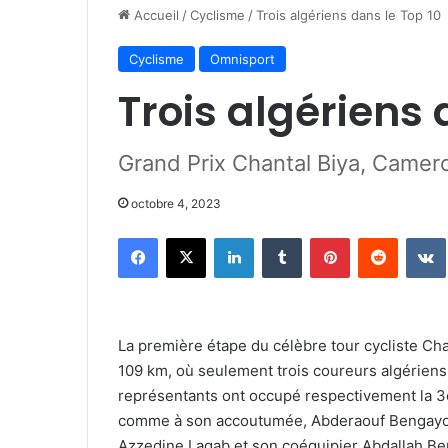
Accueil
/
Cyclisme
/
Trois algériens dans le Top 10
Cyclisme
Omnisport
Trois algériens 
Grand Prix Chantal Biya, Came
octobre 4, 2023
Facebook
X
Linkedin
Tumblr
Pinterest
Reddit
La première étape du célèbre tour cycliste Ch
109 km, où seulement trois coureurs algériens
représentants ont occupé respectivement la 3e
comme à son accoutumée, Abderaouf Bengayou 
Azzedine Lagab et son coéquipier Abdallah Be