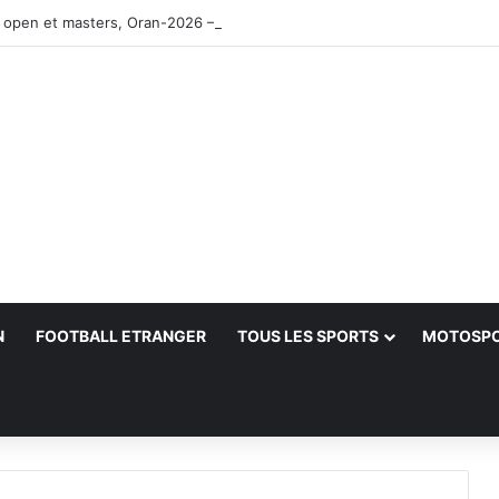
 open et masters, Oran-2026 — Le CRB s’adjuge le titre
N
FOOTBALL ETRANGER
TOUS LES SPORTS
MOTOSP
her