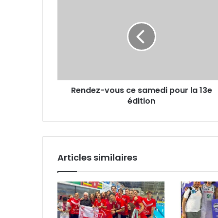
vous
ce
samedi
pour
la
13e
édition
Rendez-vous ce samedi pour la 13e
édition
Articles similaires