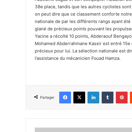
38e place, tandis que les autres cyclistes sont
on peut dire que ce classement conforte notre 
nationale de par les différents rangs ayant été
glané de précieux points pouvant les propulser
Yacine a récolté 10 points, Abderaouf Bengayo
Mohamed Abderrahmane Kassir est entré 15e et
précieux pour lui. La sélection nationale est 
l’assistance du mécanicien Fouad Hamza.
Facebook
X
Linkedin
Tumblr
Pi
Partager
Rendez-