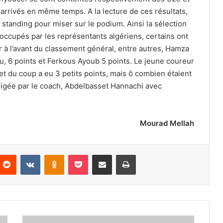
 arrivés en même temps. A la lecture de ces résultats,
standing pour miser sur le podium. Ainsi la sélection
 occupés par les représentants algériens, certains ont
 à l’avant du classement général, entre autres, Hamza
u, 6 points et Ferkous Ayoub 5 points. Le jeune coureur
 du coup a eu 3 petits points, mais ô combien étaient
dirigée par le coach, Abdelbasset Hannachi avec
Mourad Mellah
nterest
Reddit
VKontakte
Odnoklassniki
Pocket
Partager par email
Imprimer
05