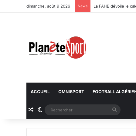
dimanche, août 9 2026
News
La FAHB dévoile le ca
ACCUEIL
OMNISPORT
FOOTBALL ALGÉRIE
Article Aléatoire
Switch skin
Recherc