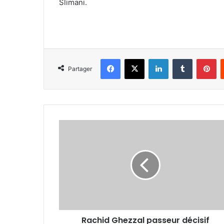
Slimani.
Facebook
X
Linkedin
Tumblr
Pi
Partager
Rachid
Ghezzal
passeur
décisif
Rachid Ghezzal passeur décisif