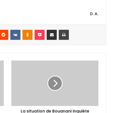
D. A.
nterest
Reddit
VKontakte
Odnoklassniki
Pocket
Partager par email
Imprimer
La
situation
de
Bouanani
inquiète
La situation de Bouanani inquiète