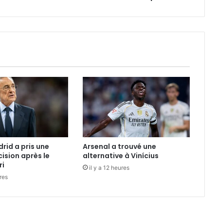
rid a pris une
Arsenal a trouvé une
ision après le
alternative à Vinícius
ri
il y a 12 heures
ures