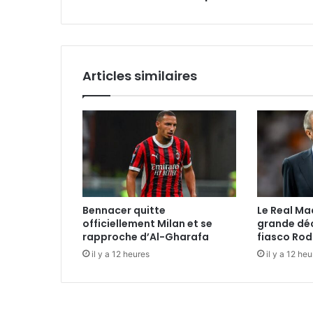
Articles similaires
Bennacer quitte
Le Real Mad
officiellement Milan et se
grande déc
rapproche d’Al-Gharafa
fiasco Rod
il y a 12 heures
il y a 12 he