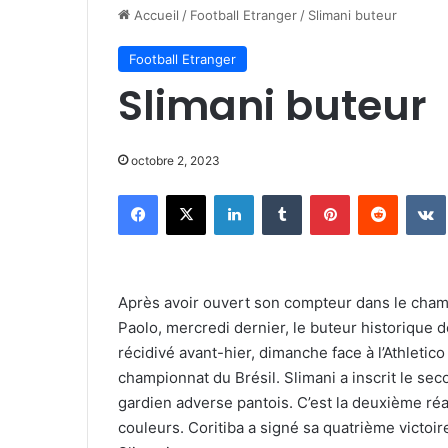
Accueil
/
Football Etranger
/
Slimani buteur
Football Etranger
Slimani buteur
octobre 2, 2023
Facebook
X
Linkedin
Tumblr
Pinterest
Reddit
Après avoir ouvert son compteur dans le champ
Paolo, mercredi dernier, le buteur historique de
récidivé avant-hier, dimanche face à l’Athleti
championnat du Brésil. Slimani a inscrit le sec
gardien adverse pantois. C’est la deuxième réal
couleurs. Coritiba a signé sa quatrième victoir