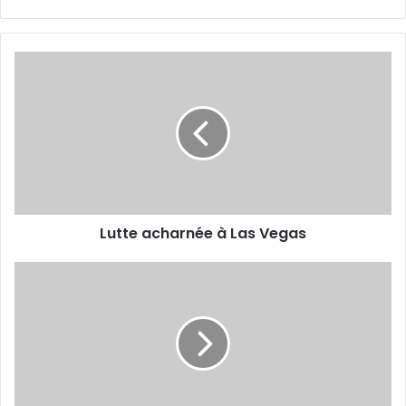
Lutte
acharnée
à
Las
Vegas
Lutte acharnée à Las Vegas
L'USMA
sanctionnée