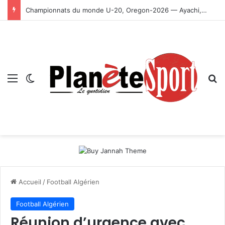
Championnats du monde U-20, Oregon-2026 — Ayachi, Dissa, Touahria et Ghezali en finale
Menu
Switch skin
R
Accueil
/
Football Algérien
Football Algérien
Réunion d’urgence avec