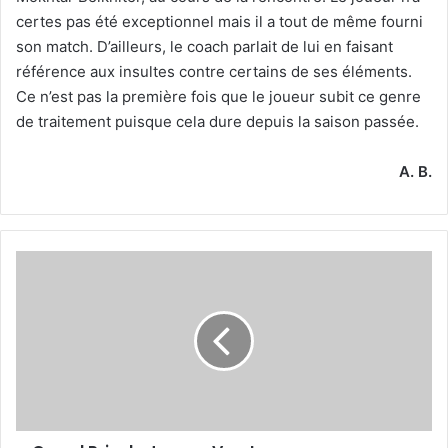
certes pas été exceptionnel mais il a tout de même fourni
son match. D’ailleurs, le coach parlait de lui en faisant
référence aux insultes contre certains de ses éléments.
Ce n’est pas la première fois que le joueur subit ce genre
de traitement puisque cela dure depuis la saison passée.
A. B.
Grand
Prix
du
Japon :
Verstappen
renoue
avec
sa
suprématie,