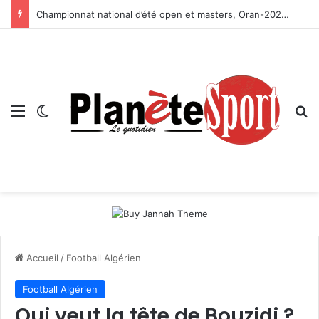
Championnat national d’été open et masters, Oran-2026 — Le CRB s’adjuge le titre
Menu
Switch skin
R
Accueil
/
Football Algérien
Football Algérien
Qui veut la tête de Bouzidi ?