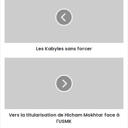
sans
forcer
Les Kabyles sans forcer
Vers
la
titularisation
de
Hicham
Mokhtar
face
à
l'USMK
Vers la titularisation de Hicham Mokhtar face à
l'USMK