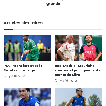
billets
grands
pour
la
cour
Articles similaires
des
grands
PSG : transfert et prêt,
Real Madrid : Mourinho
Suzuki s’interroge
s’en prend publiquement à
Bernardo Silva
il y a 16 heures
il y a 16 heures