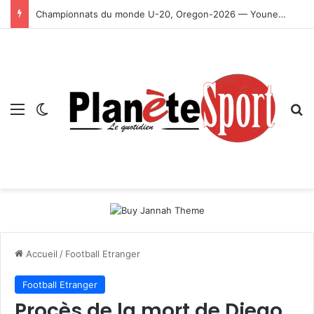
Championnats du monde U-20, Oregon-2026 — Younes Ayachi décroche la médaille d’or
Menu
Switch skin
R
Accueil
/
Football Etranger
Football Etranger
Procès de la mort de Diego