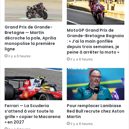
Grand Prix de Grande-
MotoGP Grand Prix de
Bretagne — Martín
Grande-Bretagne Bagnaia
décroche la pole, Aprilia
: « J’ai la main gonflée
monopolise la première
depuis trois semaines, je
ligne
peine à arrêter la moto »
il y a 6 heures
il y a 6 heures
Ferrari — La Scuderia
Pour remplacer Lambiase
s’attend à voir toute la
Red Bull recrute chez Aston
grille « copier la Macarena
Martin
» en 2027
il y a 6 heures