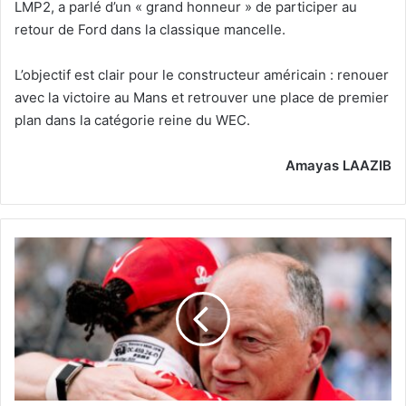
LMP2, a parlé d’un « grand honneur » de participer au
retour de Ford dans la classique mancelle.
L’objectif est clair pour le constructeur américain : renouer
avec la victoire au Mans et retrouver une place de premier
plan dans la catégorie reine du WEC.
Amayas LAAZIB
Ferrari
-
-
Vasseur
refuse
l’euphorie
après
le
succès