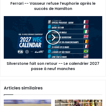
Ferrari -- Vasseur refuse l’euphorie après le
de
Hamilton
succès de Hamilton
Silverstone
fait
son
retour
-
-
Le
calendrier
2027
Silverstone fait son retour -- Le calendrier 2027
passe
à
passe à neuf manches
neuf
manches
Articles similaires