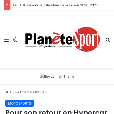
La FAHB dévoile le calendrier de la saison 2026-2027
Menu
Switch skin
R
Accueil
/
MOTOSPORTS
MOTOSPORTS
Pour son retour en Hypercar