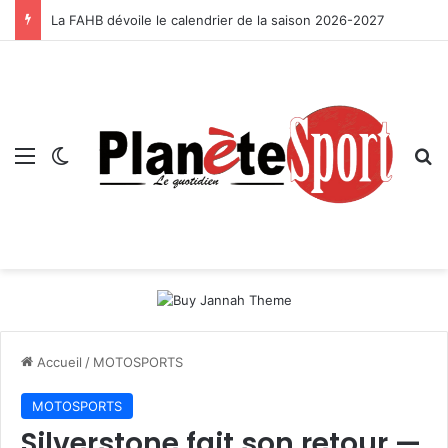
La FAHB dévoile le calendrier de la saison 2026-2027
Menu
Switch skin
R
Accueil
/
MOTOSPORTS
MOTOSPORTS
Silverstone fait son retour —