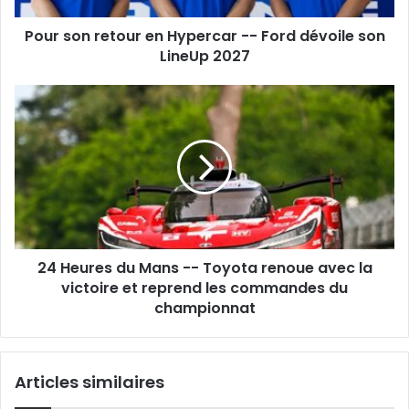
dévoile
Pour son retour en Hypercar -- Ford dévoile son
son
LineUp
LineUp 2027
2027
24
Heures
du
Mans
-
-
Toyota
renoue
avec
24 Heures du Mans -- Toyota renoue avec la
la
victoire
victoire et reprend les commandes du
et
championnat
reprend
les
commandes
Articles similaires
du
championnat