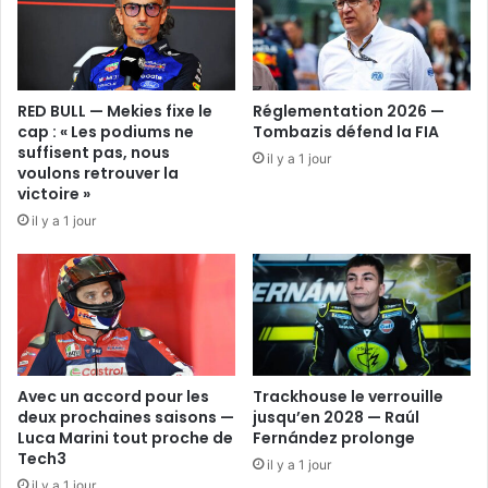
RED BULL — Mekies fixe le
Réglementation 2026 —
cap : « Les podiums ne
Tombazis défend la FIA
suffisent pas, nous
il y a 1 jour
voulons retrouver la
victoire »
il y a 1 jour
Avec un accord pour les
Trackhouse le verrouille
deux prochaines saisons —
jusqu’en 2028 — Raúl
Luca Marini tout proche de
Fernández prolonge
Tech3
il y a 1 jour
il y a 1 jour