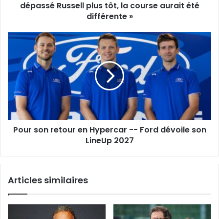
j’avais
dépassé Russell plus tôt, la course aurait été
dépassé
différente »
Russell
plus
Pour
tôt,
son
la
retour
course
en
aurait
Hypercar
été
-
différente
-
»
Ford
dévoile
Pour son retour en Hypercar -- Ford dévoile son
son
LineUp
LineUp 2027
2027
Articles similaires