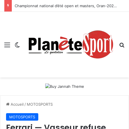
Championnat national d’été open et masters, Oran-2026 — Le CRB s’adjuge le titre
Menu
Switch skin
R
Accueil
/
MOTOSPORTS
MOTOSPORTS
Ferrari — Vasseur refuse