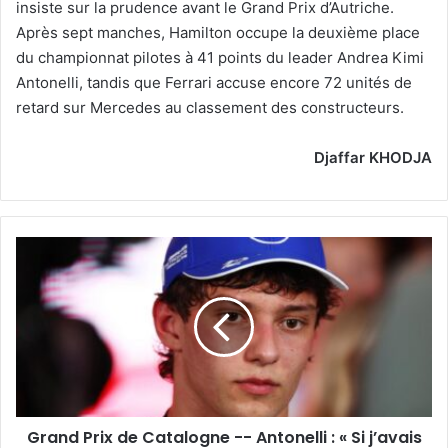
insiste sur la prudence avant le Grand Prix d’Autriche.
Après sept manches, Hamilton occupe la deuxième place
du championnat pilotes à 41 points du leader Andrea Kimi
Antonelli, tandis que Ferrari accuse encore 72 unités de
retard sur Mercedes au classement des constructeurs.
Djaffar KHODJA
Grand
Prix
de
Catalogne
-
-
Antonelli
:
«
Grand Prix de Catalogne -- Antonelli : « Si j’avais
Si