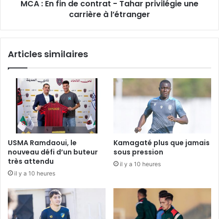
MCA : En fin de contrat - Tahar privilégie une
une
carrière
carrière à l’étranger
à
l’étranger
Articles similaires
USMA Ramdaoui, le
Kamagaté plus que jamais
nouveau défi d’un buteur
sous pression
très attendu
il y a 10 heures
il y a 10 heures