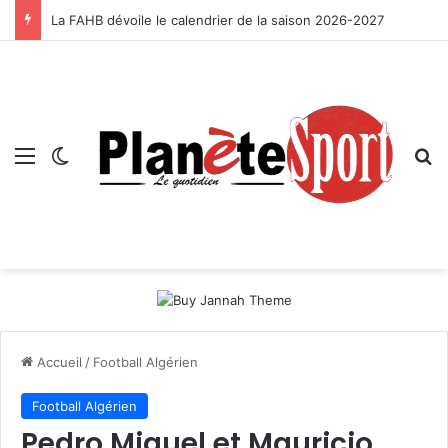
La FAHB dévoile le calendrier de la saison 2026-2027
Menu
Switch skin
R
Accueil
/
Football Algérien
Football Algérien
Pedro Miguel et Mauricio