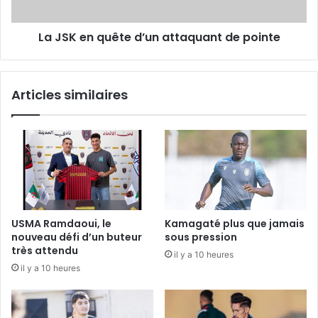
pointe
La JSK en quête d’un attaquant de pointe
Articles similaires
USMA Ramdaoui, le
Kamagaté plus que jamais
nouveau défi d’un buteur
sous pression
très attendu
il y a 10 heures
il y a 10 heures