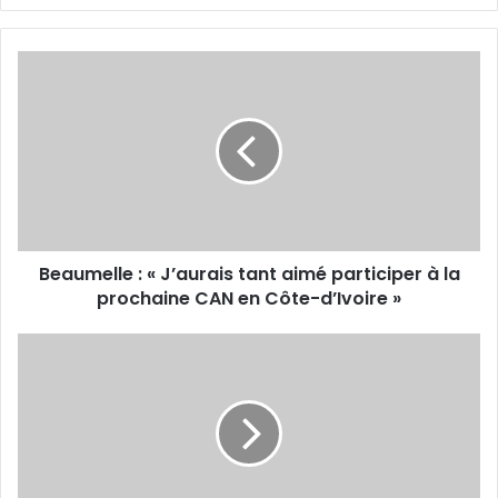
Beaumelle
:
«
J’aurais
tant
aimé
participer
à
la
Beaumelle : « J’aurais tant aimé participer à la
prochaine
CAN
prochaine CAN en Côte-d’Ivoire »
en
Côte-
La
d’Ivoire
JSK
»
en
quête
d’un
attaquant
de