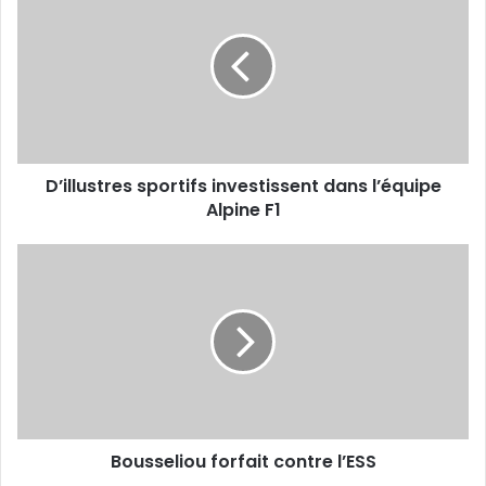
sportifs
investissent
dans
l’équipe
Alpine
F1
D’illustres sportifs investissent dans l’équipe
Alpine F1
Bousseliou
forfait
contre
l’ESS
Bousseliou forfait contre l’ESS