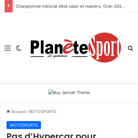
Championnat national d’été open et masters, Oran-2026 — Le CRB s’adjuge le titre
Menu
Switch skin
R
Accueil
/
MOTOSPORTS
MOTOSPORTS
Pas d’Hypercar pour