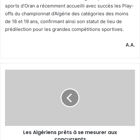
sports d’Oran a récemment accueilli avec succès les Play-
offs du championnat d’Algérie des catégories des moins
de 18 et 19 ans, confirmant ainsi son statut de lieu de
prédilection pour les grandes compétitions sportives.
A.A.
Les
Algériens
prêts
à
se
mesurer
aux
concurrents
Les Algériens prêts à se mesurer aux
concurrents