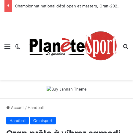
Championnat national d’été open et masters, Oran-2026 — Le CRB s’adjuge le titre
Menu
Switch skin
R
Accueil
/
Handball
Handball
Omnisport