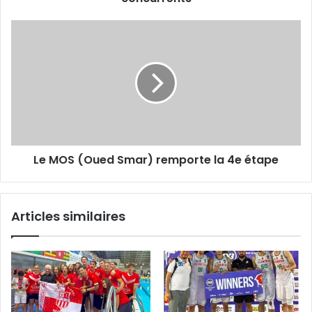
Le
MOS
(Oued
Smar)
remporte
la
4e
étape
Le MOS (Oued Smar) remporte la 4e étape
Articles similaires